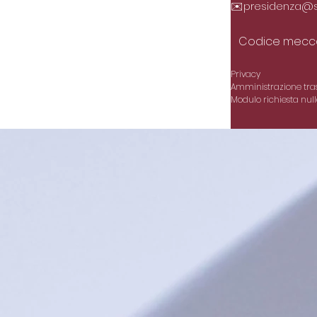
✉️
presidenza@sc
Codice mecca
Privacy
Amministrazione tra
Modulo richiesta null