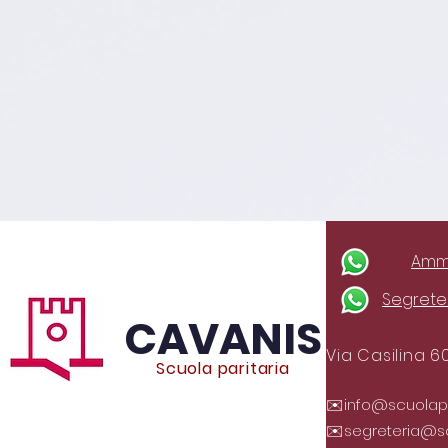
Ammi
Segreter
CAVANIS
Via Casilina 6
Scuola paritaria
✉️
info@scuolapar
✉️
segreteria@sc