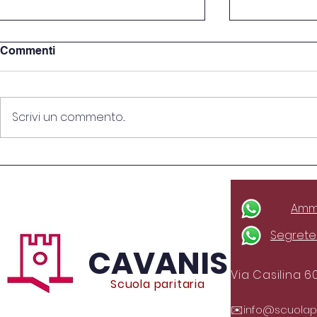
Commenti
Scrivi un commento...
Beach Volley scuola
Visita dida
del videogi
Ammi
Segreter
CAVANIS
Via Casilina 6
Scuola paritaria
✉️
info@scuolapar