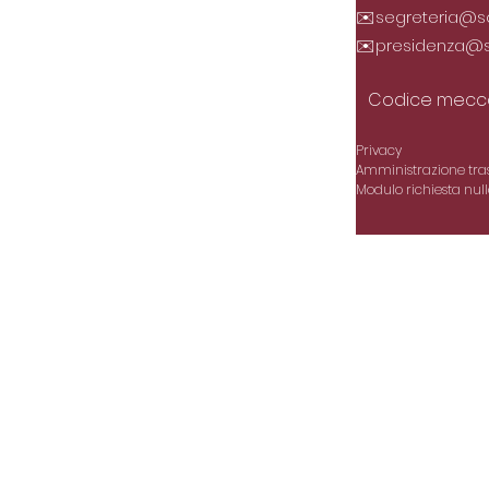
✉️
segreteria@sc
✉️
presidenza@sc
Codice mecca
Privacy
Amministrazione tra
Modulo richiesta null