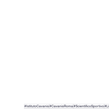
#IstitutoCavanis
#CavanisRoma
#ScientificoSportivo
#L