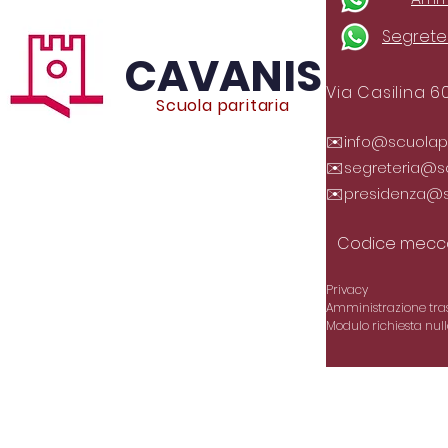
Segreter
CAVANIS
Via Casilina 6
Scuola paritaria
✉️
info@scuolapar
✉️
segreteria@sc
✉️
presidenza@sc
Codice mecca
Privacy
Amministrazione tra
Modulo richiesta null