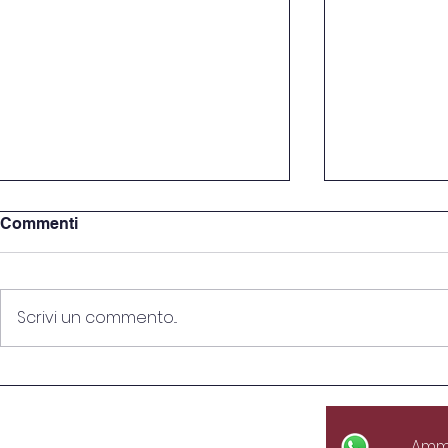
Commenti
Scrivi un commento...
Beach Volley scuola
Visita dida
del videogi
Ammi