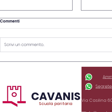
Commenti
Scrivi un commento...
Beach Volley scuola
Visita dida
del videogi
Ammi
Segreter
CAVANIS
Via Casilina 6
Scuola paritaria