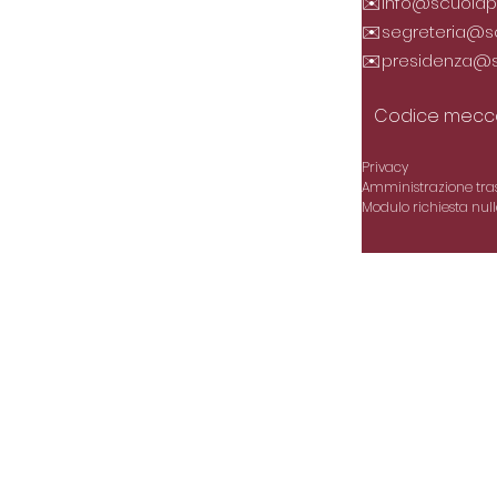
✉️
info@scuolapar
✉️
segreteria@sc
✉️
presidenza@sc
Codice mecca
Privacy
Amministrazione tra
Modulo richiesta null